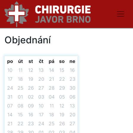
Objednání
Informace
po
út
st
čt
pá
so
ne
Objednání
10
11
12
13
14
15
16
17
18
19
20
21
22
23
Ceník
24
25
26
27
28
29
30
31
01
02
03
04
05
06
Kontakt
07
08
09
10
11
12
13
14
15
16
17
18
19
20
21
22
23
24
25
26
27
28
29
30
01
02
03
04