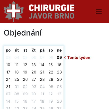
Objednání
Informace
po
út
st
čt
pá
so
ne
Objednání
03
04
05
06
07
08
09
< Tento týden
10
11
12
13
14
15
16
Ceník
17
18
19
20
21
22
23
24
25
26
27
28
29
30
Kontakt
31
01
02
03
04
05
06
07
08
09
10
11
12
13
14
15
16
17
18
19
20
21
22
23
24
25
26
27